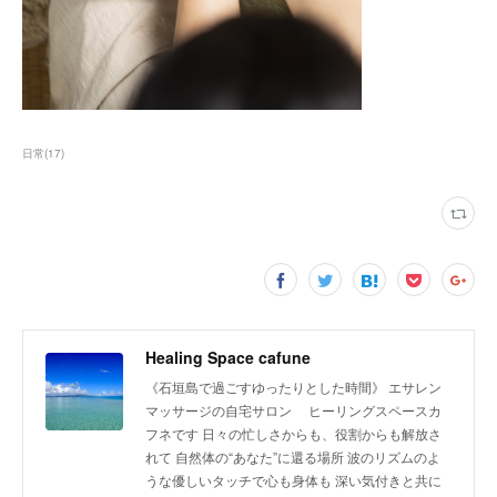
日常
(
17
)
Healing Space cafune
《石垣島で過ごすゆったりとした時間》 エサレン
マッサージの自宅サロン ヒーリングスペースカ
フネです 日々の忙しさからも、役割からも解放さ
れて 自然体の“あなた”に還る場所 波のリズムのよ
うな優しいタッチで心も身体も 深い気付きと共に