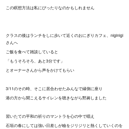
この瞑想方法は私にぴったりなのかもしれません
クラスの後はランチをしに歩いて近くのおにぎりカフェ、niginigi
さんへ
ご飯を食べて雑談していると
「もうそろそろ、あと3分です」
とオーナーさんから声をかけてもらい
3/11のその時、そこに居合わせたみんなで縁側に座り
港の方から聞こえるサイレンを聴きながら黙祷しました
習いたての平和の祈りのマントラを心の中で唱え
石垣の春にしては強い日差しが瞼をジリジリと熱くしていくのを