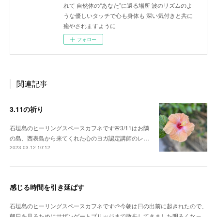
れて 自然体の“あなた”に還る場所 波のリズムのよ
うな優しいタッチで心も身体も 深い気付きと共に
癒やされますように
フォロー
関連記事
3.11の祈り
石垣島のヒーリングスペースカフネです🌸3/11はお隣
の島、西表島から来てくれた心のヨガ認定講師のレ…
2023.03.12 10:12
感じる時間を引き延ばす
石垣島のヒーリングスペースカフネです🌱今朝は日の出前に起きれたので、
朝日を見るためにサザンゲートブリッジまで散歩してきました明るくなっ…