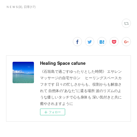
ＮＥＷＳ
(
3
)
日常
(
17
)
Healing Space cafune
《石垣島で過ごすゆったりとした時間》 エサレン
マッサージの自宅サロン ヒーリングスペースカ
フネです 日々の忙しさからも、役割からも解放さ
れて 自然体の“あなた”に還る場所 波のリズムのよ
うな優しいタッチで心も身体も 深い気付きと共に
癒やされますように
フォロー