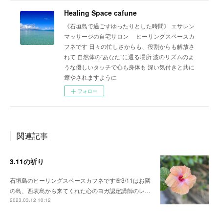
Healing Space cafune
《石垣島で過ごすゆったりとした時間》 エサレン
マッサージの自宅サロン ヒーリングスペースカ
フネです 日々の忙しさからも、役割からも解放さ
れて 自然体の“あなた”に還る場所 波のリズムのよ
うな優しいタッチで心も身体も 深い気付きと共に
癒やされますように
フォロー
関連記事
3.11の祈り
石垣島のヒーリングスペースカフネです🌸3/11はお隣
の島、西表島から来てくれた心のヨガ認定講師のレ…
2023.03.12 10:12